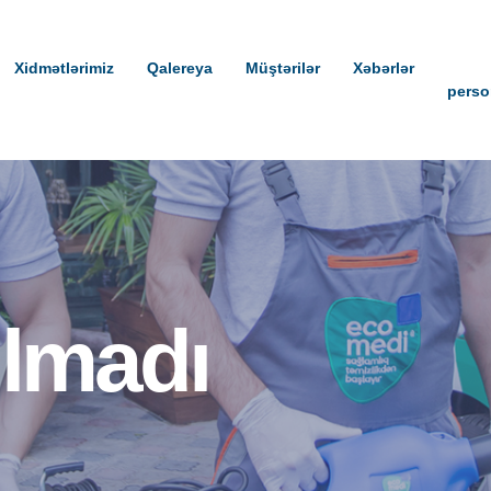
Xidmətlərimiz
Qalereya
Müştərilər
Xəbərlər
perso
ılmadı