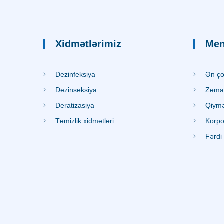
Xidmətlərimiz
Me
Dezinfeksiya
Ən çox
Dezinseksiya
Zəma
Deratizasiya
Qiymət
Təmizlik xidmətləri
Korpor
Fərdi 