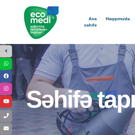
Ana
Haqqımızda
səhifə
Səhifə tap