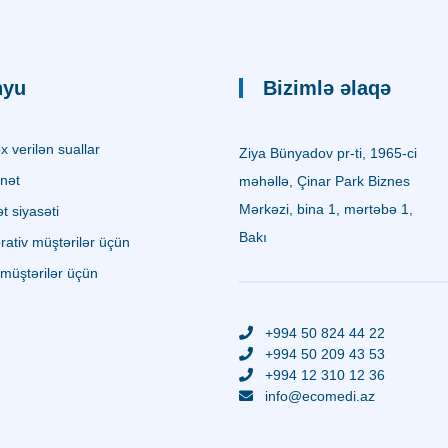
nyu
Bizimlə əlaqə
 verilən suallar
Ziya Bünyadov pr-ti, 1965-ci
nət
məhəllə, Çinar Park Biznes
Mərkəzi, bina 1, mərtəbə 1,
 siyasəti
Bakı
ativ müştərilər üçün
müştərilər üçün
+994 50 824 44 22
+994 50 209 43 53
+994 12 310 12 36
info@ecomedi.az