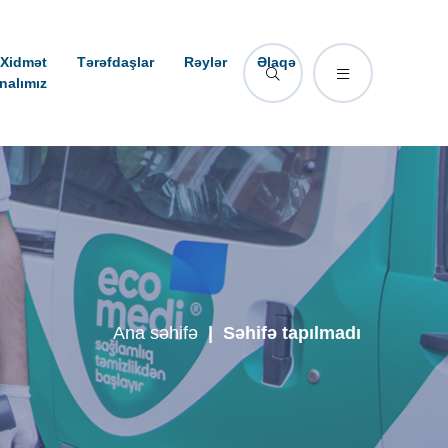
Xidmət
Tərəfdaşlar
Rəylər
Əlaqə
nalımız
Ana səhifə
|
Səhifə tapılmadı