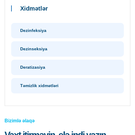
Xidmətlər
Dezinfeksiya
Dezinseksiya
Deratizasiya
Təmizlik xidmətləri
Bizimlə əlaqə
Vaxt itirməyin, elə indi yazın