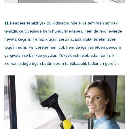
11.Pəncərə təmizliyi
- Bu xidmət gündəlik və təmirdən sonrakı
təmizlik çərçivəsində həm hündürmərtəbəli, həm də fərdi evlərdə
həyata keçirilir. Təmizlik üçün zəruri avadanlıqlar tərəfimizdən
təqdim edilir. Pəncərələr həm çöl, həm də içəri tərəfdən pəncərə
çərçivələri ilə birlikdə yuyulur. Yüksək risk tələb edən təmizlik
xidməti olduğu üçün bütün zəruri təhlükəsizlik tədbirləri görülür.