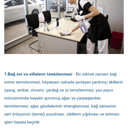
7.Bağ evi və villaların təmizlənməsi
- Bu xidmət zamanı bağ
evinin təmizlənməsi; həyətyanı sahədə yerləşən yardımçı tikililərin
(qaraj, ambar, zirzəmi, çardağ və s) təmizlənməsi, yaz-payız
mövsümündə həyətin qurumuş ağac və yarpaqlardan
təmizlənməsi; ağac gövdələrinin əhənglənməsi; bağ sahəsinin
sərt örtüyünün (tamet) yuyulması, zibillərin yığılması və atılması
işləri həyata keçirilir.