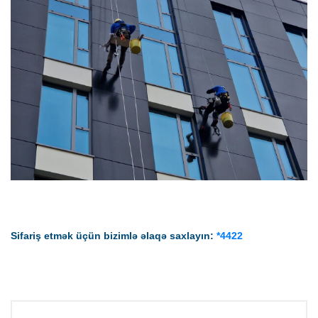
Sifariş etmək üçün bizimlə əlaqə saxlayın:
*4422