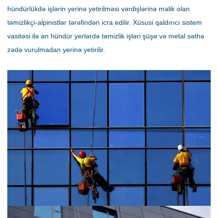
hündürlükdə işlərin yerinə yetirilməsi vərdişlərinə malik olan
təmizlikçi-alpinistlər tərəfindən icra edilir. Xüsusi qaldırıcı sistem
vasitəsi ilə ən hündür yerlərdə təmizlik işləri şüşə və metal səthə
zədə vurulmadan yerinə yetirilir.