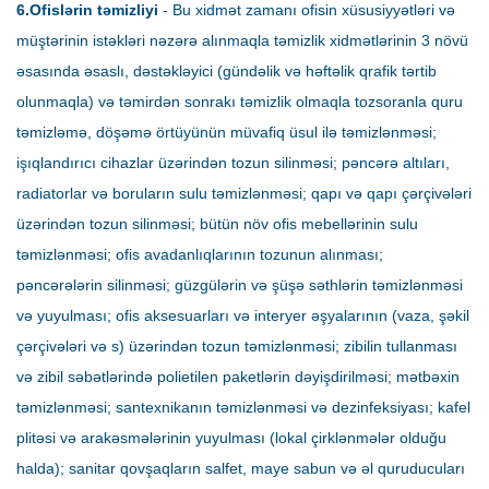
6.Ofislərin təmizliyi
- Bu xidmət zamanı ofisin xüsusiyyətləri və
müştərinin istəkləri nəzərə alınmaqla təmizlik xidmətlərinin 3 növü
əsasında əsaslı, dəstəkləyici (gündəlik və həftəlik qrafik tərtib
olunmaqla) və təmirdən sonrakı təmizlik olmaqla tozsoranla quru
təmizləmə, döşəmə örtüyünün müvafiq üsul ilə təmizlənməsi;
işıqlandırıcı cihazlar üzərindən tozun silinməsi; pəncərə altıları,
radiatorlar və boruların sulu təmizlənməsi; qapı və qapı çərçivələri
üzərindən tozun silinməsi; bütün növ ofis mebellərinin sulu
təmizlənməsi; ofis avadanlıqlarının tozunun alınması;
pəncərələrin silinməsi; güzgülərin və şüşə səthlərin təmizlənməsi
və yuyulması; ofis aksesuarları və interyer əşyalarının (vaza, şəkil
çərçivələri və s) üzərindən tozun təmizlənməsi; zibilin tullanması
və zibil səbətlərində polietilen paketlərin dəyişdirilməsi; mətbəxin
təmizlənməsi; santexnikanın təmizlənməsi və dezinfeksiyası; kafel
plitəsi və arakəsmələrinin yuyulması (lokal çirklənmələr olduğu
halda); sanitar qovşaqların salfet, maye sabun və əl quruducuları