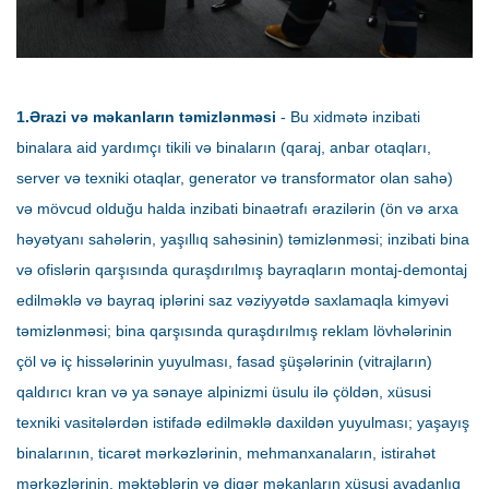
1.Ərazi və məkanların təmizlənməsi
- Bu xidmətə inzibati
binalara aid yardımçı tikili və binaların (qaraj, anbar otaqları,
server və texniki otaqlar, generator və transformator olan sahə)
və mövcud olduğu halda inzibati binaətrafı ərazilərin (ön və arxa
həyətyanı sahələrin, yaşıllıq sahəsinin) təmizlənməsi; inzibati bina
və ofislərin qarşısında quraşdırılmış bayraqların montaj-demontaj
edilməklə və bayraq iplərini saz vəziyyətdə saxlamaqla kimyəvi
təmizlənməsi; bina qarşısında quraşdırılmış reklam lövhələrinin
çöl və iç hissələrinin yuyulması, fasad şüşələrinin (vitrajların)
qaldırıcı kran və ya sənaye alpinizmi üsulu ilə çöldən, xüsusi
texniki vasitələrdən istifadə edilməklə daxildən yuyulması; yaşayış
binalarının, ticarət mərkəzlərinin, mehmanxanaların, istirahət
mərkəzlərinin, məktəblərin və digər məkanların xüsusi avadanlıq