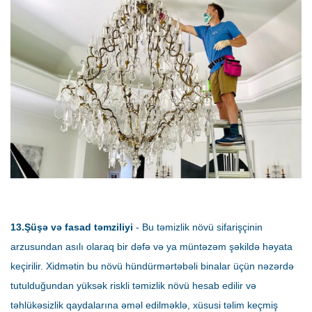
13.Şüşə və fasad təmziliyi
- Bu təmizlik növü sifarişçinin
arzusundan asılı olaraq bir dəfə və ya müntəzəm şəkildə həyata
keçirilir. Xidmətin bu növü hündürmərtəbəli binalar üçün nəzərdə
tutulduğundan yüksək riskli təmizlik növü hesab edilir və
təhlükəsizlik qaydalarına əməl edilməklə, xüsusi təlim keçmiş