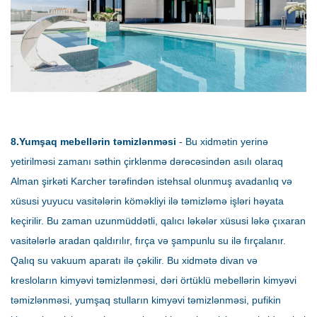
8.Yumşaq mebellərin təmizlənməsi
- Bu xidmətin yerinə
yetirilməsi zamanı səthin çirklənmə dərəcəsindən asılı olaraq
Alman şirkəti Karcher tərəfindən istehsal olunmuş avadanlıq və
xüsusi yuyucu vasitələrin köməkliyi ilə təmizləmə işləri həyata
keçirilir. Bu zaman uzunmüddətli, qalıcı ləkələr xüsusi ləkə çıxaran
vasitələrlə aradan qaldırılır, fırça və şampunlu su ilə fırçalanır.
Qalıq su vakuum aparatı ilə çəkilir. Bu xidmətə divan və
kresloların kimyəvi təmizlənməsi, dəri örtüklü mebellərin kimyəvi
təmizlənməsi, yumşaq stulların kimyəvi təmizlənməsi, pufikin