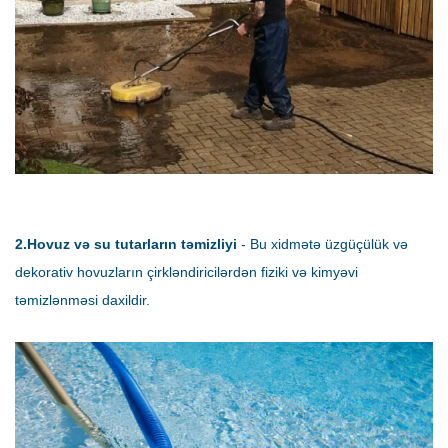
2.Hovuz və su tutarların təmizliyi
- Bu xidmətə üzgüçülük və
dekorativ hovuzların çirkləndiricilərdən fiziki və kimyəvi
təmizlənməsi daxildir.