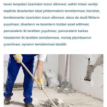
tavan lampalari üzərindən tozun silinməsi; səthin imkan verdiyi
təqdirdə divarlardan lokal çirklənmələrin təmizlənməsi; karnizlər,
kondisionerlər üzərindən tozun silinməsi, eləcə də daxili filtrlərın
yuyulması; divarların və tavanların tozdan azad edilməsi;
pəncərələrin iki tərəfdən yuyulması; pəncərələrin karkas
hissələrinin iki tərəfdən təmizlənməsi, montaj plyonkasının
çıxarılması; eyvanın təmizlənməsi daxildir.