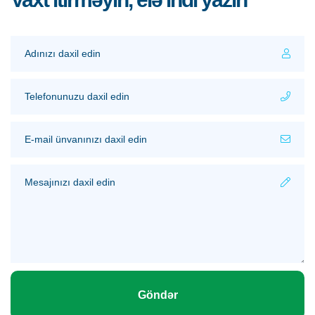
Göndər