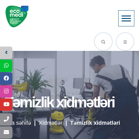
Təmizlik xidmətləri
Ana səhifə
|
Xidmətlər
|
Təmizlik xidmətləri