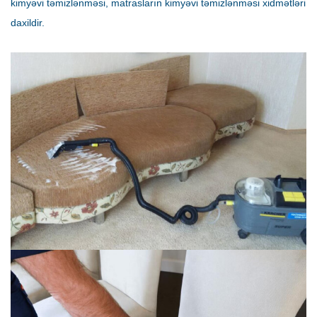
kimyəvi təmizlənməsi, matrasların kimyəvi təmizlənməsi xidmətləri
daxildir.