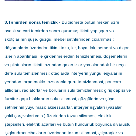
3.Təmirdən sonra təmizlik
- Bu xidmətə bütün məkan üzrə
əsaslı və cari təmirdən sonra qurumuş tikinti yapışqan və
skotçlarının şüşə, güzgü, mebel səthlərindən çıxarılması;
döşəmələrin üzərindən tikinti tozu, kir, boya, lak, sement və digər
izlərin aparılması ilə çirklənmələrdən təmizlənməsi, döşəmələrin
və plintusların tikinti tozundan qalan izlər yox olanadək bir neçə
dəfə sulu təmizlənməsi; otaqlarda interyerin yüngül əşyalarını
yerindən tərpətməklə tozsoranla quru təmizlənməsi, pəncərə
altlıqları, radiatorlar və boruların sulu təmizlənməsi; giriş qapısı və
furnitur qapı bloklarının sulu silinməsi; güzgülərin və şüşə
səthlərinin yuyulması; aksessuarlar, interyer əşyaları (vazalar,
şəkil çərçivələri və s.) üzərindən tozun silinməsi; elektrik
ştepselləri, elektrik açarları və bütün hündürlük boyunca divarüstü
işiqlandırıcı cihazların üzərindən tozun silinməsi; çılçıraqlar və