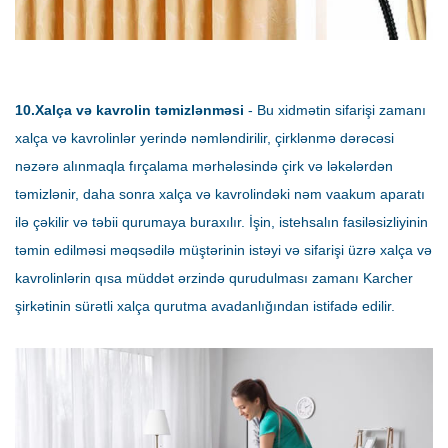
10.Xalça və kavrolin təmizlənməsi
- Bu xidmətin sifarişi zamanı
xalça və kavrolinlər yerində nəmləndirilir, çirklənmə dərəcəsi
nəzərə alınmaqla fırçalama mərhələsində çirk və ləkələrdən
təmizlənir, daha sonra xalça və kavrolindəki nəm vaakum aparatı
ilə çəkilir və təbii qurumaya buraxılır. İşin, istehsalın fasiləsizliyinin
təmin edilməsi məqsədilə müştərinin istəyi və sifarişi üzrə xalça və
kavrolinlərin qısa müddət ərzində qurudulması zamanı Karcher
şirkətinin sürətli xalça qurutma avadanlığından istifadə edilir.