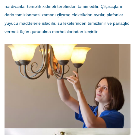
nərdivanlar təmizlik xidməti tərəfindən təmin edilir. Çilçıraqların
dərin təmizlənməsi zamanı çilçıraq elektrikdən ayrılır, plafonlar
yuyucu maddələrlə isladılır, su ləkələrindən təmizlənir və parlaqlıq
vermək üçün qurudulma mərhələlərindən keçirilir.