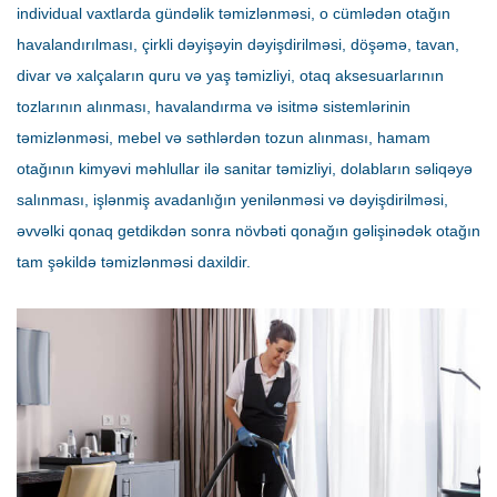
individual vaxtlarda gündəlik təmizlənməsi, o cümlədən otağın
havalandırılması, çirkli dəyişəyin dəyişdirilməsi, döşəmə, tavan,
divar və xalçaların quru və yaş təmizliyi, otaq aksesuarlarının
tozlarının alınması, havalandırma və isitmə sistemlərinin
təmizlənməsi, mebel və səthlərdən tozun alınması, hamam
otağının kimyəvi məhlullar ilə sanitar təmizliyi, dolabların səliqəyə
salınması, işlənmiş avadanlığın yenilənməsi və dəyişdirilməsi,
əvvəlki qonaq getdikdən sonra növbəti qonağın gəlişinədək otağın
tam şəkildə təmizlənməsi daxildir.