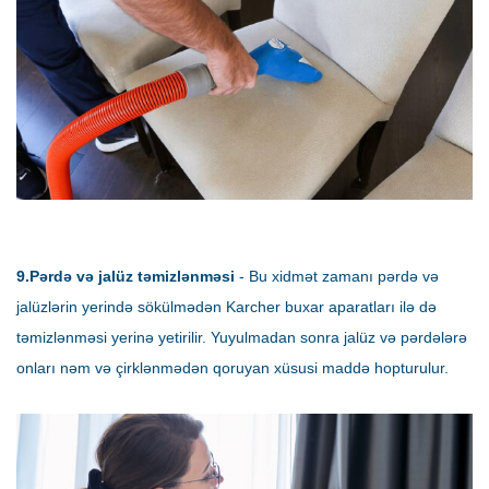
9.Pərdə və jalüz təmizlənməsi
- Bu xidmət zamanı pərdə və
jalüzlərin yerində sökülmədən Karcher buxar aparatları ilə də
təmizlənməsi yerinə yetirilir. Yuyulmadan sonra jalüz və pərdələrə
onları nəm və çirklənmədən qoruyan xüsusi maddə hopturulur.