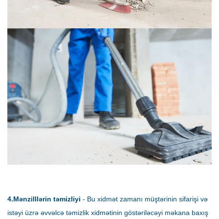
4.Mənzilllərin təmizliyi
- Bu xidmət zamanı müştərinin sifarişi və
istəyi üzrə əvvəlcə təmizlik xidmətinin göstəriləcəyi məkana baxış