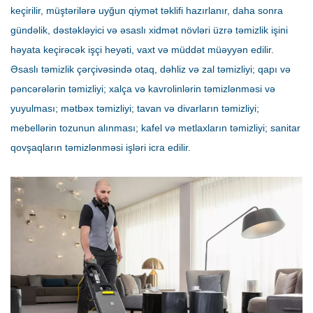
keçirilir, müştərilərə uyğun qiymət təklifi hazırlanır, daha sonra
gündəlik, dəstəkləyici və əsaslı xidmət növləri üzrə təmizlik işini
həyata keçirəcək işçi heyəti, vaxt və müddət müəyyən edilir.
Əsaslı təmizlik çərçivəsində otaq, dəhliz və zal təmizliyi; qapı və
pəncərələrin təmizliyi; xalça və kavrolinlərin təmizlənməsi və
yuyulması; mətbəx təmizliyi; tavan və divarların təmizliyi;
mebellərin tozunun alınması; kafel və metlaxların təmizliyi; sanitar
qovşaqların təmizlənməsi işləri icra edilir.