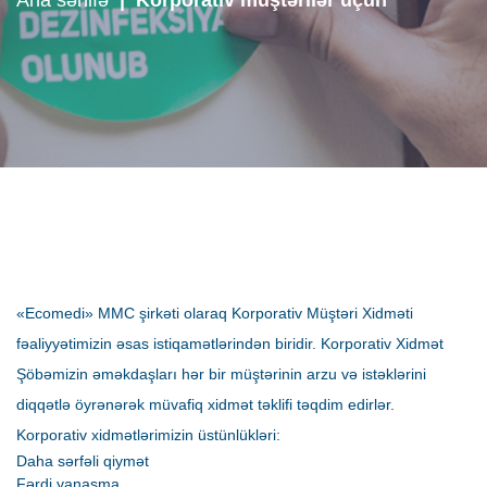
Ana səhifə
|
Korporativ müştərilər üçün
«
Ecomedi
»
MMC
şirkəti olaraq Korporativ Müştəri Xidməti
fəaliyyətimizin əsas istiqamətlərindən biridir. Korporativ Xidmət
Şöbəmizin əməkdaşları hər bir müştərinin arzu və istəklərini
diqqətlə öyrənərək müvafiq xidmət təklifi təqdim edirlər.
Korporativ xidmətlərimizin üstünlükləri:
Daha sərfəli qiymət
Fərdi yanaşma