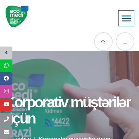
Korporativ müştərilər
üçün