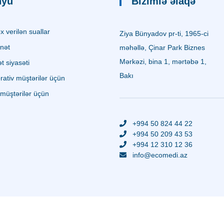
nyu
Bizimlə əlaqə
 verilən suallar
Ziya Bünyadov pr-ti, 1965-ci
nət
məhəllə, Çinar Park Biznes
Mərkəzi, bina 1, mərtəbə 1,
 siyasəti
Bakı
ativ müştərilər üçün
müştərilər üçün
+994 50 824 44 22
+994 50 209 43 53
+994 12 310 12 36
info@ecomedi.az