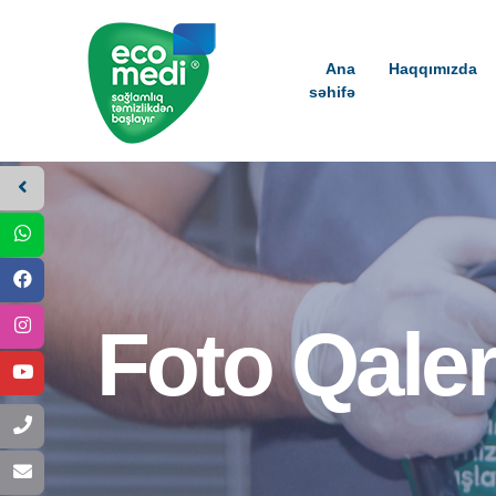
Ana
Haqqımızda
səhifə
Foto Qale