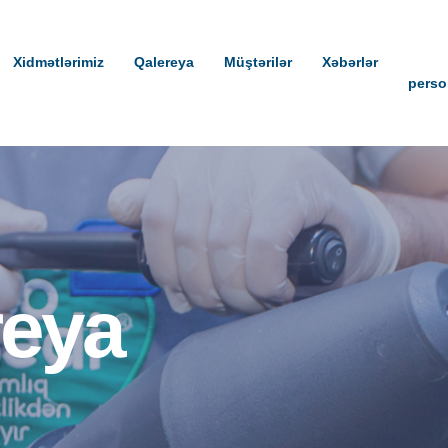
Xidmətlərimiz
Qalereya
Müştərilər
Xəbərlər
perso
reya