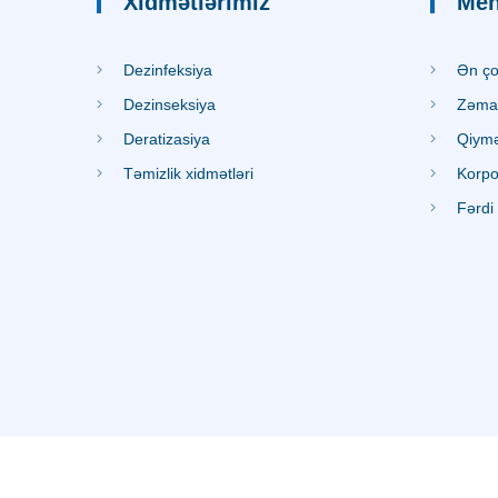
Xidmətlərimiz
Me
Dezinfeksiya
Ən çox
Dezinseksiya
Zəma
Deratizasiya
Qiymət
Təmizlik xidmətləri
Korpor
Fərdi 