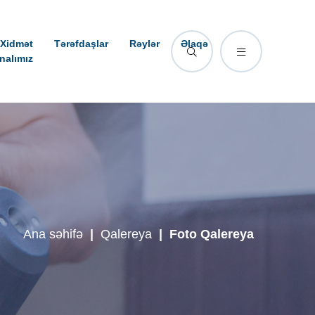
Xidmət
Tərəfdaşlar
Rəylər
Əlaqə
nalımız
Ana səhifə
|
Qalereya
|
Foto Qalereya